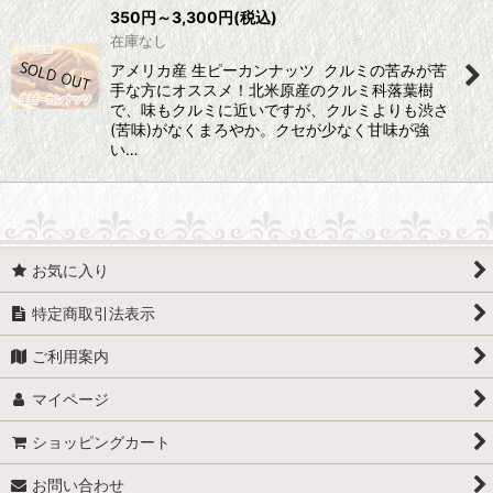
350
円
～3,300
円
(税込)
並び順
:
在庫なし
アメリカ産 生ピーカンナッツ クルミの苦みが苦
絞り込む
手な方にオススメ！北米原産のクルミ科落葉樹
で、味もクルミに近いですが、クルミよりも渋さ
(苦味)がなくまろやか。クセが少なく甘味が強
い…
お気に入り
特定商取引法表示
ご利用案内
マイページ
ショッピングカート
お問い合わせ