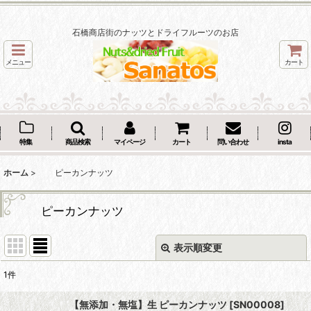
石橋商店街のナッツとドライフルーツのお店
メニュー
カート
特集
商品検索
マイページ
カート
問い合わせ
insta
ホーム
>
ピーカンナッツ
ピーカンナッツ
表示順変更
閉じる
1
件
表示数
:
【無添加・無塩】生 ピーカンナッツ
[
SN00008
]