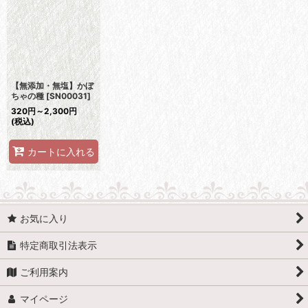
並び順
:
絞り込む
【無添加・無塩】かぼ
ちゃの種
[
SN00031
]
320
円
～2,300
円
(税込)
カートに入れる
お気に入り
特定商取引法表示
ご利用案内
マイページ