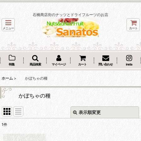
石橋商店街のナッツとドライフルーツのお店
メニュー
カート
特集
商品検索
マイページ
カート
問い合わせ
insta
ホーム
>
かぼちゃの種
かぼちゃの種
表示順変更
閉じる
1
件
表示数
: