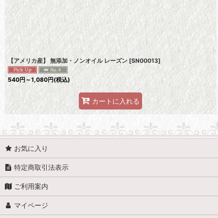
並び順
:
【アメリカ産】 無添加・ノンオイル レーズン
[
SN00013
]
540
円
～1,080
円
(税込)
カートに入れる
お気に入り
特定商取引法表示
ご利用案内
マイページ