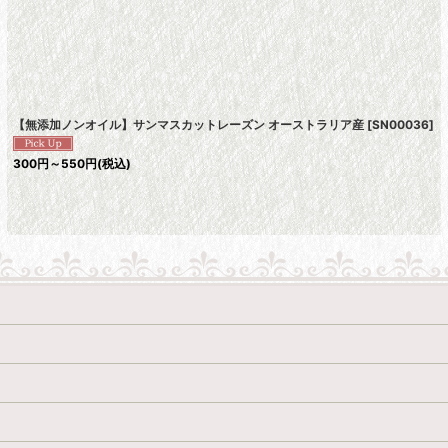
絞り込む
【無添加ノンオイル】サンマスカットレーズン オーストラリア産
[
SN00036
]
300
円
～550
円
(税込)