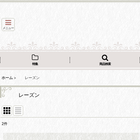
メニュー
特集
商品検索
ホーム
>
レーズン
レーズン
2
件
表示数
: