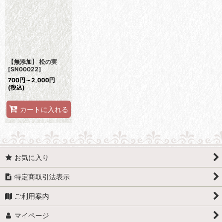
並び順
:
絞り込む
【無添加】 松の実
[
SN00022
]
700
円
～2,000
円
(税込)
カートに入れる
お気に入り
特定商取引法表示
ご利用案内
マイページ