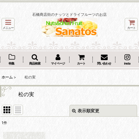
石橋商店街のナッツとドライフルーツのお店
メニュー
カート
特集
商品検索
マイページ
カート
問い合わせ
insta
ホーム
>
松の実
松の実
表示順変更
閉じる
1
件
表示数
: