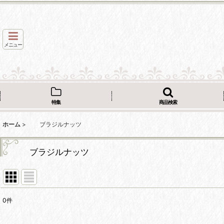
メニュー
特集
商品検索
ホーム
>
ブラジルナッツ
ブラジルナッツ
0
件
表示数
: