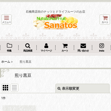
石橋商店街のナッツとドライフルーツのお店
メニュー
カート
特集
商品検索
マイページ
カート
問い合わせ
insta
ホーム
>
煎り黒豆
煎り黒豆
表示順変更
閉じる
1
件
表示数
: