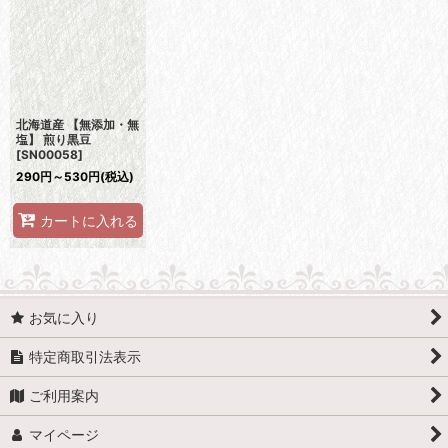
並び順
:
絞り込む
北海道産 【無添加・無
塩】 煎り黒豆
[
SN00058
]
290
円
～530
円
(税込)
カートに入れる
お気に入り
特定商取引法表示
ご利用案内
マイページ