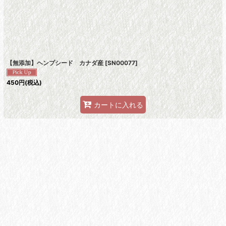
絞り込む
【無添加】ヘンプシード カナダ産
[
SN00077
]
450
円
(税込)
カートに入れる