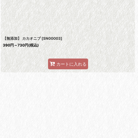
【無添加】 カカオニブ
[
SN00003
]
390
円
～730
円
(税込)
カートに入れる