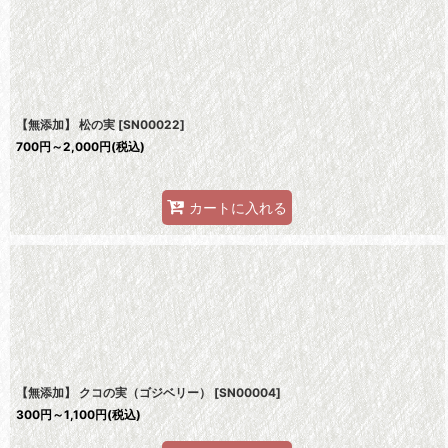
並び順
:
【無添加】 松の実
[
SN00022
]
700
円
～2,000
円
(税込)
カートに入れる
【無添加】 クコの実（ゴジベリー）
[
SN00004
]
300
円
～1,100
円
(税込)