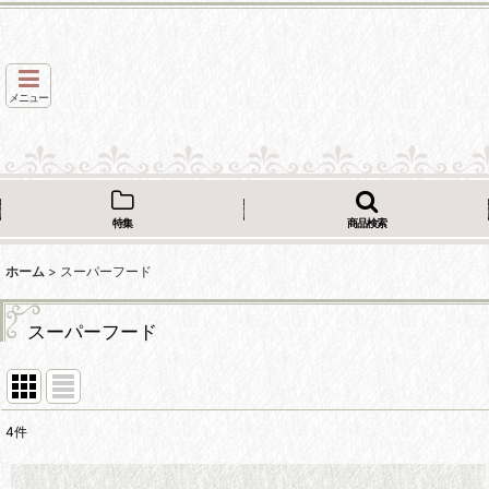
メニュー
特集
商品検索
ホーム
>
スーパーフード
スーパーフード
4
件
表示数
: