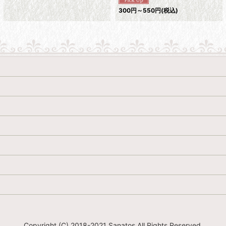
300
円
～550
円
(税込)
Copyright (C) 2018-2021 Sanatos All Rights Reserved.