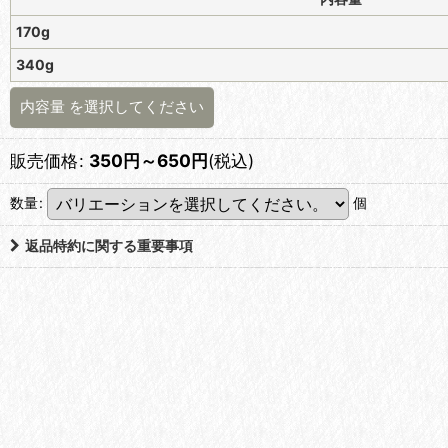
170g
340g
内容量
を選択してください
販売価格
:
350
円
～650
円
(税込)
数量
:
個
返品特約に関する重要事項