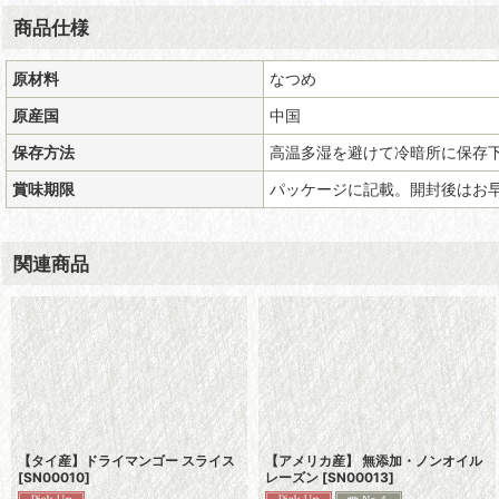
商品仕様
原材料
なつめ
原産国
中国
保存方法
高温多湿を避けて冷暗所に保存
賞味期限
パッケージに記載。開封後はお
関連商品
【タイ産】ドライマンゴー スライス
【アメリカ産】 無添加・ノンオイル
[
SN00010
]
レーズン
[
SN00013
]