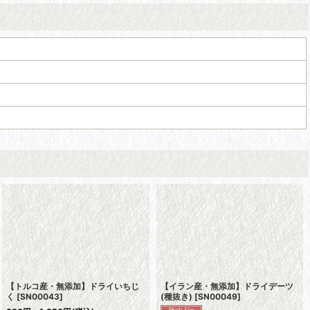
【トルコ産・無添加】ドライいちじ
【イラン産・無添加】ドライデーツ
く
[
SN00043
]
(種抜き)
[
SN00049
]