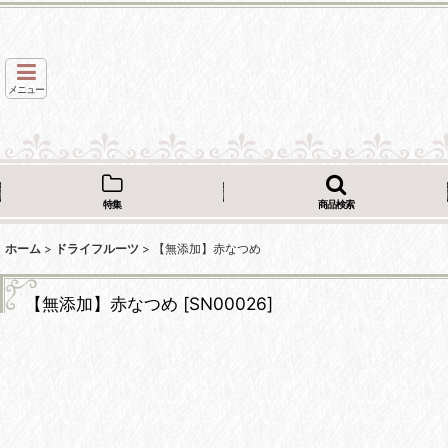
メニュー
特集
商品検索
ホーム
>
ドライフルーツ
>
【無添加】赤なつめ
【無添加】赤なつめ
[
SN00026
]