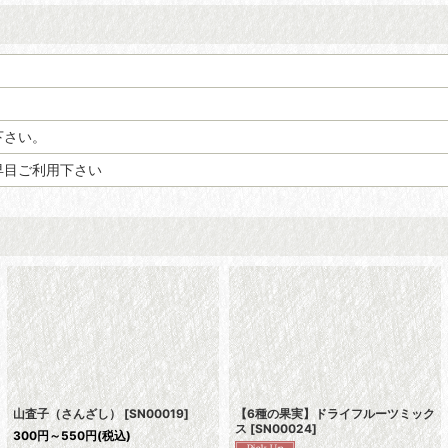
下さい。
早目ご利用下さい
山査子（さんざし）
[
SN00019
]
【6種の果実】ドライフルーツミック
ス
[
SN00024
]
300
円
～550
円
(税込)