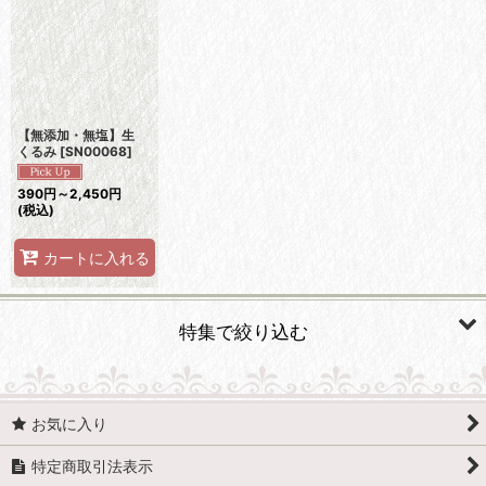
並び順
:
絞り込む
【無添加・無塩】生
くるみ
[
SN00068
]
390
円
～2,450
円
(税込)
カートに入れる
特集で絞り込む
ナッツ
お気に入り
アーモンド
特定商取引法表示
くるみ