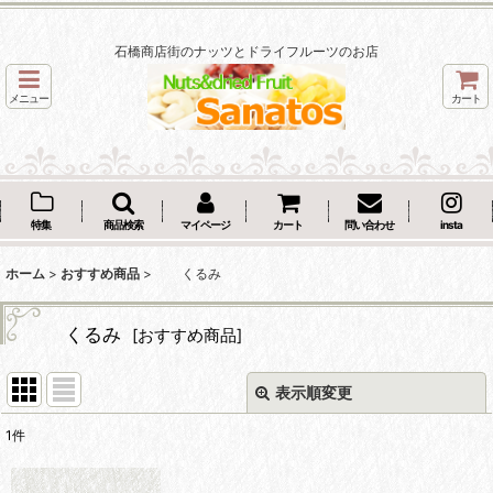
石橋商店街のナッツとドライフルーツのお店
メニュー
カート
特集
商品検索
マイページ
カート
問い合わせ
insta
ホーム
>
おすすめ商品
>
くるみ
くるみ
[
おすすめ商品
]
表示順変更
閉じる
1
件
表示数
: