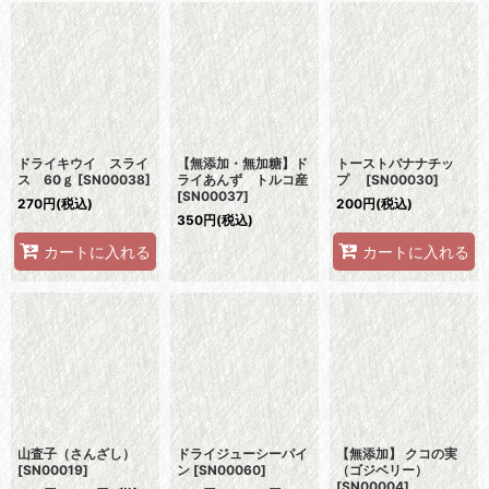
ドライキウイ スライ
【無添加・無加糖】ド
トーストバナナチッ
ス 60ｇ
[
SN00038
]
ライあんず トルコ産
プ
[
SN00030
]
[
SN00037
]
270
円
(税込)
200
円
(税込)
350
円
(税込)
カートに入れる
カートに入れる
山査子（さんざし）
ドライジューシーパイ
【無添加】 クコの実
[
SN00019
]
ン
[
SN00060
]
（ゴジベリー）
[
SN00004
]