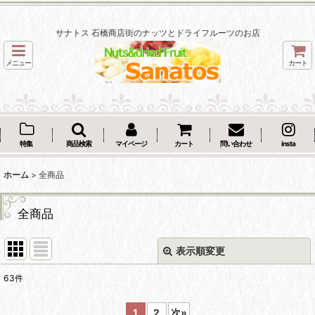
サナトス 石橋商店街のナッツとドライフルーツのお店
メニュー
カート
特集
商品検索
マイページ
カート
問い合わせ
insta
ホーム
>
全商品
全商品
表示順変更
閉じる
63
件
表示数
:
1
2
次
»