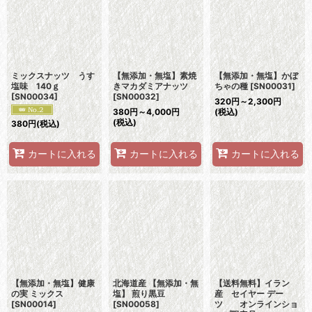
ミックスナッツ うす
【無添加・無塩】素焼
【無添加・無塩】かぼ
塩味 140ｇ
きマカダミアナッツ
ちゃの種
[
SN00031
]
[
SN00034
]
[
SN00032
]
320
円
～2,300
円
380
円
～4,000
円
(税込)
(税込)
380
円
(税込)
カートに入れる
カートに入れる
カートに入れる
【無添加・無塩】健康
北海道産 【無添加・無
【送料無料】イラン
の実 ミックス
塩】 煎り黒豆
産 セイヤー デー
[
SN00014
]
[
SN00058
]
ツ オンラインショ