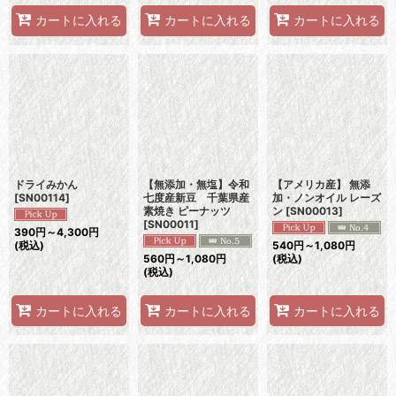
カートに入れる
カートに入れる
カートに入れる
ドライみかん
【無添加・無塩】令和
【アメリカ産】 無添
[
SN00114
]
七度産新豆 千葉県産
加・ノンオイル レーズ
素焼き ピーナッツ
ン
[
SN00013
]
[
SN00011
]
390
円
～4,300
円
(税込)
540
円
～1,080
円
560
円
～1,080
円
(税込)
(税込)
カートに入れる
カートに入れる
カートに入れる