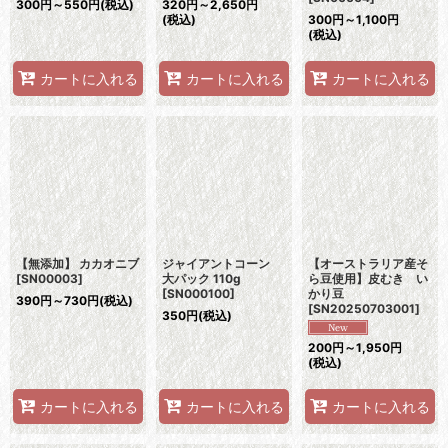
300
円
～550
円
(税込)
320
円
～2,650
円
(税込)
300
円
～1,100
円
(税込)
カートに入れる
カートに入れる
カートに入れる
【無添加】 カカオニブ
ジャイアントコーン
【オーストラリア産そ
[
SN00003
]
大パック 110g
ら豆使用】皮むき い
[
SN000100
]
かり豆
390
円
～730
円
(税込)
[
SN20250703001
]
350
円
(税込)
200
円
～1,950
円
(税込)
カートに入れる
カートに入れる
カートに入れる