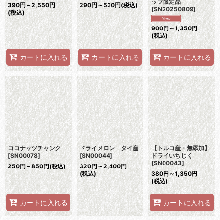
ップ限定品
390
円
～2,550
円
290
円
～530
円
(税込)
[
SN20250809
]
(税込)
900
円
～1,350
円
(税込)
カートに入れる
カートに入れる
カートに入れる
ココナッツチャンク
ドライメロン タイ産
【トルコ産・無添加】
[
SN00078
]
[
SN00044
]
ドライいちじく
[
SN00043
]
250
円
～850
円
(税込)
320
円
～2,400
円
(税込)
380
円
～1,350
円
(税込)
カートに入れる
カートに入れる