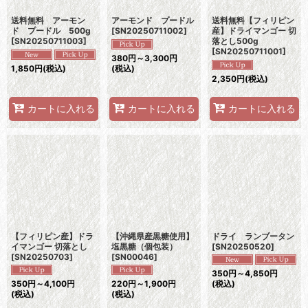
送料無料 アーモン
アーモンド プードル
送料無料【フィリピン
ド プードル 500g
[
SN20250711002
]
産】ドライマンゴー 切
[
SN20250711003
]
落とし500g
[
SN20250711001
]
380
円
～3,300
円
1,850
円
(税込)
(税込)
2,350
円
(税込)
カートに入れる
カートに入れる
カートに入れる
【フィリピン産】ドラ
【沖縄県産黒糖使用】
ドライ ランブータン
イマンゴー 切落とし
塩黒糖（個包装）
[
SN20250520
]
[
SN20250703
]
[
SN00046
]
350
円
～4,850
円
350
円
～4,100
円
220
円
～1,900
円
(税込)
(税込)
(税込)