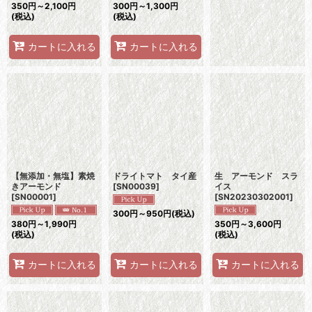
350
円
～2,100
円
300
円
～1,300
円
(税込)
(税込)
カートに入れる
カートに入れる
【無添加・無塩】素焼
ドライトマト タイ産
生 アーモンド スラ
きアーモンド
[
SN00039
]
イス
[
SN00001
]
[
SN20230302001
]
300
円
～950
円
(税込)
380
円
～1,990
円
350
円
～3,600
円
(税込)
(税込)
カートに入れる
カートに入れる
カートに入れる