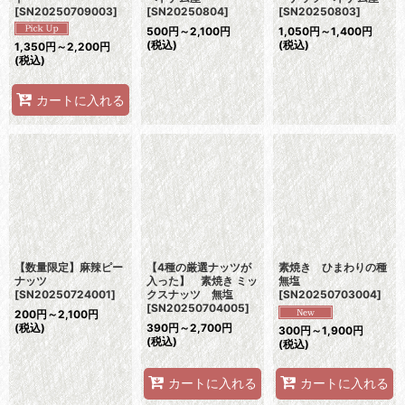
[
SN20250709003
]
[
SN20250804
]
[
SN20250803
]
500
円
～2,100
円
1,050
円
～1,400
円
(税込)
(税込)
1,350
円
～2,200
円
(税込)
カートに入れる
【数量限定】麻辣ピー
【4種の厳選ナッツが
素焼き ひまわりの種
ナッツ
入った】 素焼き ミッ
無塩
[
SN20250724001
]
クスナッツ 無塩
[
SN20250703004
]
[
SN20250704005
]
200
円
～2,100
円
(税込)
390
円
～2,700
円
300
円
～1,900
円
(税込)
(税込)
カートに入れる
カートに入れる