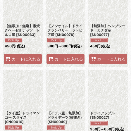
【無添加・無塩】素焼
【ノンオイル】ドライ
【無添加】ヘンプシー
きヘーゼルナッツ ト
クランベリー ラトビ
ド カナダ産
ルコ産
[
SN00033
]
ア産
[
SN00078
]
[
SN00077
]
450
円
(税込)
380
円
～690
円
(税込)
450
円
(税込)
カートに入れる
カートに入れる
カートに入れる
【タイ産】ドライマン
【イラン産・無添加】
ドライアップル
ゴー スライス
ドライデーツ(種抜き)
[
SN00027
]
[
SN00010
]
[
SN00049
]
350
円
～650
円
(税込)