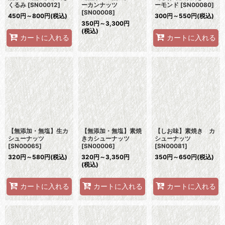
くるみ
[
SN00012
]
ーカンナッツ
ーモンド
[
SN00080
]
[
SN00008
]
450
円
～800
円
(税込)
300
円
～550
円
(税込)
350
円
～3,300
円
(税込)
カートに入れる
カートに入れる
【無添加・無塩】生カ
【無添加・無塩】素焼
【しお味】素焼き カ
シューナッツ
きカシューナッツ
シューナッツ
[
SN00065
]
[
SN00006
]
[
SN00081
]
320
円
～580
円
(税込)
320
円
～3,350
円
350
円
～650
円
(税込)
(税込)
カートに入れる
カートに入れる
カートに入れる