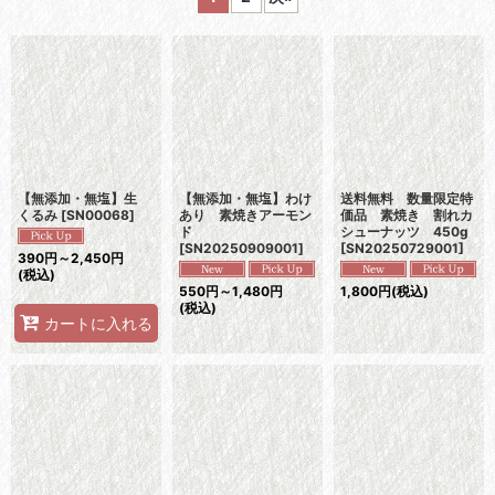
並び順
:
絞り込む
【無添加・無塩】生
【無添加・無塩】わけ
送料無料 数量限定特
くるみ
[
SN00068
]
あり 素焼きアーモン
価品 素焼き 割れカ
ド
シューナッツ 450g
[
SN20250909001
]
[
SN20250729001
]
390
円
～2,450
円
(税込)
550
円
～1,480
円
1,800
円
(税込)
(税込)
カートに入れる