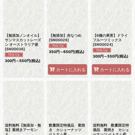
【無添加ノンオイル】
【無添加】赤なつめ
【6種の果実】ドライ
サンマスカットレーズ
[
SN00026
]
フルーツミックス
ン オーストラリア産
[
SN00024
]
[
SN00036
]
350
円
～650
円
(税込)
300
円
～550
円
(税込)
300
円
～550
円
(税込)
カートに入れる
カートに入れる
送料無料【無添加・無
数量限定特価品 素焼
送料無料 数量限定特
塩】素焼きアーモン
き カシューナッツ
価品 素焼き カシュ
ド
ベトナム産
ーナッツ ベトナム産