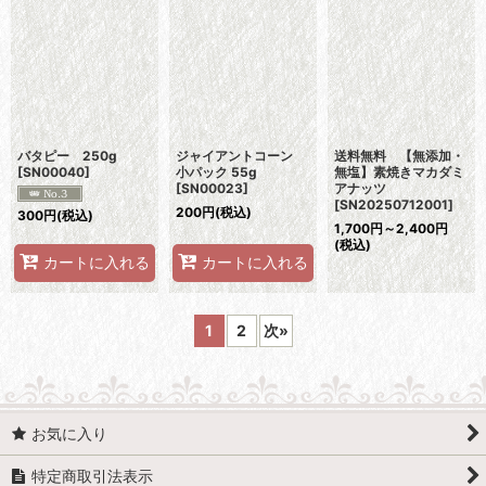
バタピー 250g
ジャイアントコーン
送料無料 【無添加・
[
SN00040
]
小パック 55g
無塩】素焼きマカダミ
[
SN00023
]
アナッツ
[
SN20250712001
]
200
円
(税込)
300
円
(税込)
1,700
円
～2,400
円
(税込)
カートに入れる
カートに入れる
1
2
次
»
お気に入り
特定商取引法表示