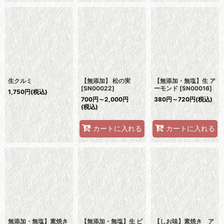
生クルミ
【無添加】 松の実
【無添加・無塩】生 ア
[
SN00022
]
ーモンド
[
SN00016
]
1,750
円
(税込)
700
円
～2,000
円
380
円
～720
円
(税込)
(税込)
カートに入れる
カートに入れる
無添加・無塩】素焼き
【無添加・無塩】生 ピ
【しお味】素焼き ア